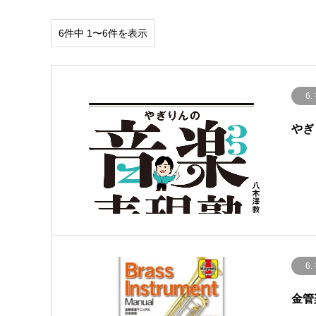
6件中 1〜6件を表示
6.
やぎ
6.
金管