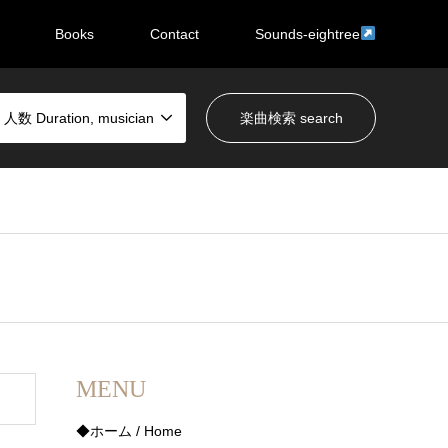
Books
Contact
Sounds-eightree
数 Duration, musician
MENU
◆ホーム / Home