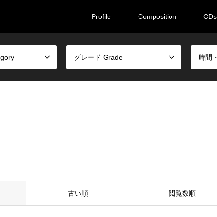
Profile
Composition
CDs
gory
グレード Grade
時間・人
古い順
閲覧数順