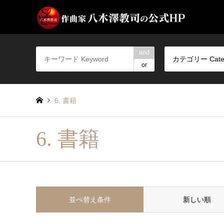
and
カテゴリー Cate
or
6. 書籍
6. 書籍
並べ替え条件
新しい順