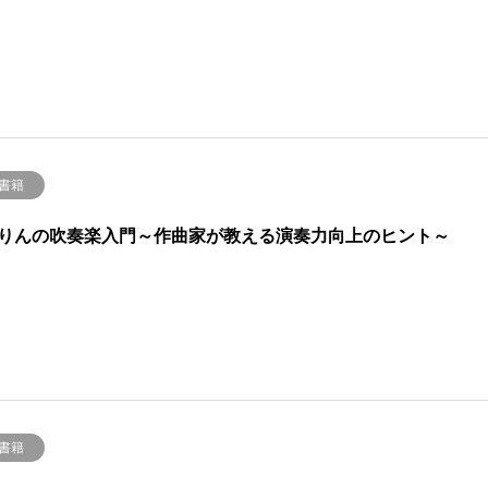
 書籍
りんの吹奏楽入門～作曲家が教える演奏力向上のヒント～
 書籍