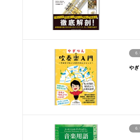
6.
やぎ
6.