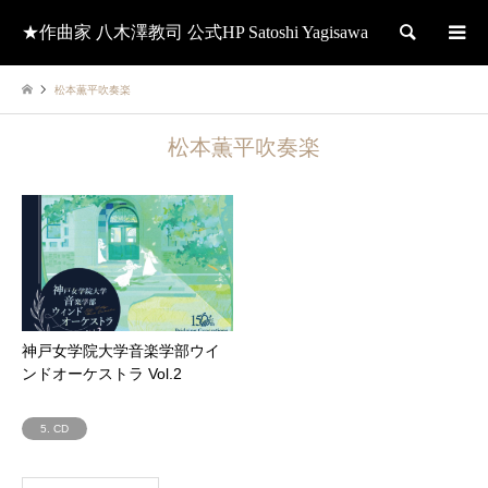
★作曲家 八木澤教司 公式HP Satoshi Yagisawa
検索
松本薫平吹奏楽
松本薫平吹奏楽
神戸女学院大学音楽学部ウイ
ンドオーケストラ Vol.2
5. CD