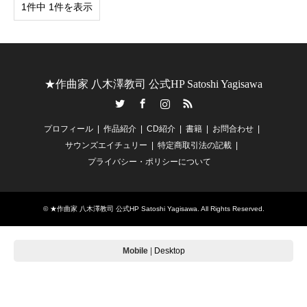
1件中 1件を表示
★作曲家 八木澤教司 公式HP Satoshi Yagisawa
Twitter
Facebook
Instagram
RSS
プロフィール
作品紹介
CD紹介
書籍
お問合わせ
サウンズエイチュリー
特定商取引法の記載
プライバシー・ポリシーについて
©
★作曲家 八木澤教司 公式HP Satoshi Yagisawa
. All Rights Reserved.
Mobile
|
Desktop