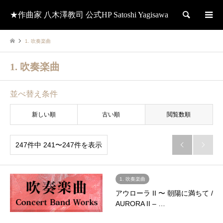
★作曲家 八木澤教司 公式HP Satoshi Yagisawa
検索
1. 吹奏楽曲
1. 吹奏楽曲
並べ替え条件
新しい順
古い順
閲覧数順
247件中 241〜247件を表示


1. 吹奏楽曲
アウローラ II 〜 朝陽に満ちて /
AURORA II – …