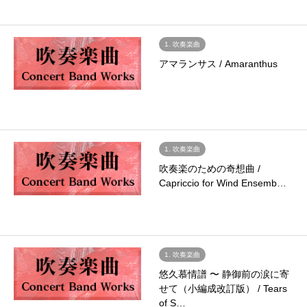
1. 吹奏楽曲
アマランサス / Amaranthus
1. 吹奏楽曲
吹奏楽のための奇想曲 /
Capriccio for Wind Ensemb…
1. 吹奏楽曲
悠久慕情譜 〜 静御前の涙に寄
せて（小編成改訂版） / Tears
of S…