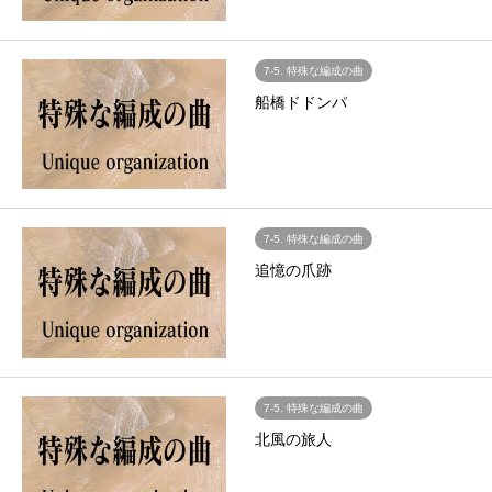
7-5. 特殊な編成の曲
船橋ドドンパ
7-5. 特殊な編成の曲
追憶の爪跡
7-5. 特殊な編成の曲
北風の旅人