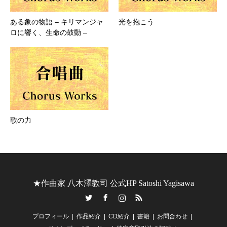
ある象の物語 – キリマンジャ
光を抱こう
ロに響く、生命の鼓動 –
歌の力
★作曲家 八木澤教司 公式HP Satoshi Yagisawa
Twitter
Facebook
Instagram
RSS
プロフィール
作品紹介
CD紹介
書籍
お問合わせ