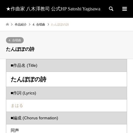
★作曲家 八木澤教司 公式HP Satoshi Yagisawa
検索
作品紹介
4. 合唱曲
たんぽぽの詩
4. 合唱曲
たんぽぽの詩
■作品名 (Title)
たんぽぽの詩
■作詞 (Lyrics)
まはる
■編成 (Chorus formation)
同声