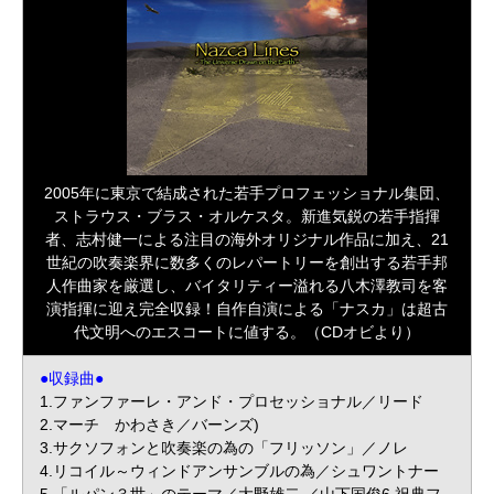
2005年に東京で結成された若手プロフェッショナル集団、
ストラウス・ブラス・オルケスタ。新進気鋭の若手指揮
者、志村健一による注目の海外オリジナル作品に加え、21
世紀の吹奏楽界に数多くのレパートリーを創出する若手邦
人作曲家を厳選し、バイタリティー溢れる八木澤教司を客
演指揮に迎え完全収録！自作自演による「ナスカ」は超古
代文明へのエスコートに値する。（CDオビより）
●収録曲●
1.ファンファーレ・アンド・プロセッショナル／リード
2.マーチ かわさき／バーンズ)
3.サクソフォンと吹奏楽の為の「フリッソン」／ノレ
4.リコイル～ウィンドアンサンブルの為／シュワントナー
5.「ルパン３世」のテーマ／大野雄二 ／山下国俊6.祝典フ