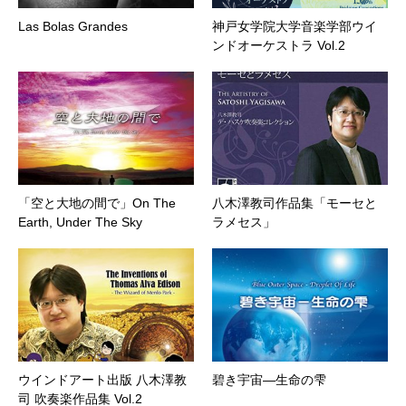
Las Bolas Grandes
神戸女学院大学音楽学部ウイ
ンドオーケストラ Vol.2
「空と大地の間で」On The
八木澤教司作品集「モーセと
Earth, Under The Sky
ラメセス」
ウインドアート出版 八木澤教
碧き宇宙―生命の雫
司 吹奏楽作品集 Vol.2