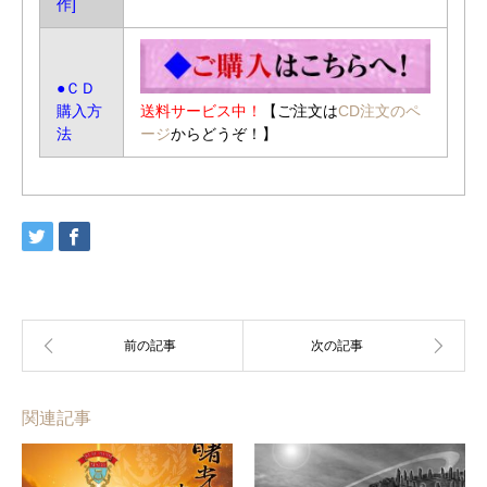
作]
●ＣＤ
送料サービス中！
【ご注文は
CD注文のペ
購入方
ージ
からどうぞ！】
法
関連記事