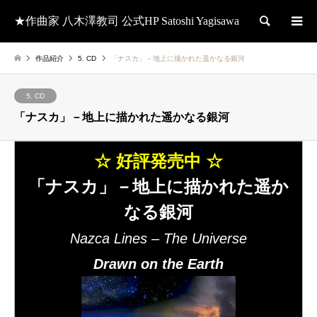
★作曲家 八木澤教司 公式HP Satoshi Yagisawa
検索
作品紹介
5. CD
「ナスカ」－地上に描かれた遥かなる銀河
5. CD
「ナスカ」－地上に描かれた遥かなる銀河
☆ 好評発売中 ☆
「ナスカ」－地上に描かれた遥か
なる銀河
Nazca Lines – The Universe
Drawn on the Earth