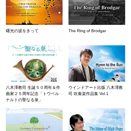
曙光の波をきって
The Ring of Brodgar
八木澤教司 生誕５０周年＆作
ウインドアート出版 八木澤教
曲家２５周年記念「トウベル
司 吹奏楽作品集 Vol.1
ナルトの聖なる泉」