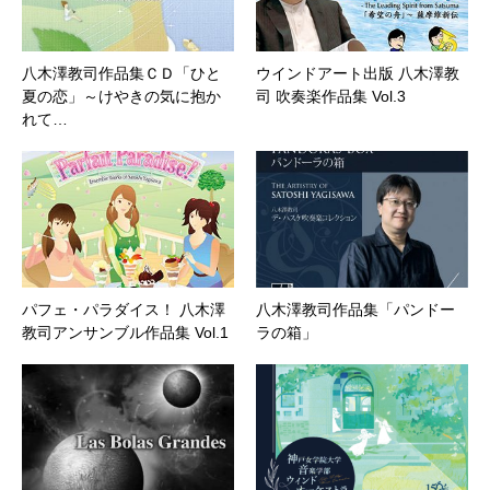
八木澤教司作品集ＣＤ「ひと
ウインドアート出版 八木澤教
夏の恋」～けやきの気に抱か
司 吹奏楽作品集 Vol.3
れて…
パフェ・パラダイス！ 八木澤
八木澤教司作品集「パンドー
教司アンサンブル作品集 Vol.1
ラの箱」