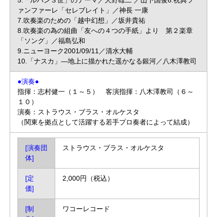
ァンファーレ「セレブレイト」／神長 一康
7.吹奏楽のための「越中幻想」／坂井貴祐
8.吹奏楽の為の組曲「友への４つの手紙」より 第２楽章
「ソング」／福島弘和
9.ニューヨーク2001/09/11／清水大輔
10.「ナスカ」―地上に描かれた遥かなる銀河／八木澤教司
●演奏●
指揮：志村健一（１～５） 客演指揮：八木澤教司（６～
１０）
演奏：ストラウス・ブラス・オルケスタ
（関東を拠点として活躍する若手プロ奏者によって結成）
[演奏団
ストラウス・ブラス・オルケスタ
体]
[定
2,000円（税込）
価]
[制
ワコーレコード