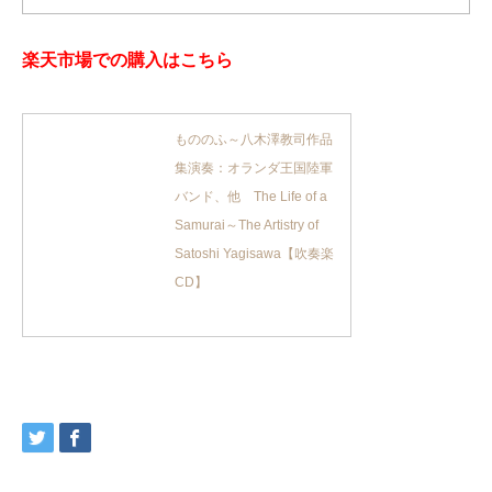
楽天市場での購入はこちら
もののふ～八木澤教司作品
集演奏：オランダ王国陸軍
バンド、他 The Life of a
Samurai～The Artistry of
Satoshi Yagisawa【吹奏楽
CD】