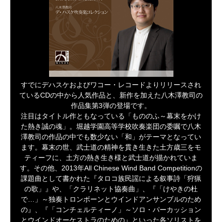
すでにデハスケおよびワコー・レコードよりリリースされ
ているCDの中から人気作品と、新作を加えた八木澤教司の
作品集第3弾の登場です。
注目はタイトル作ともなっている「もののふ～幕末をかけ
た熱き誠の魂」。堀越学園高等学校吹奏楽団の委嘱で八木
澤教司の作品の中でも数少ない「和」がテーマとなってい
ます。幕末の世、武士道の精神を貫き生きた土方歳三をモ
ティーフに、土方の熱き生き様と武士道が描かれていま
す。その他、2013年All Chinese Wind Band Competitionの
課題曲として書かれた『タロコ族民謡による叙事詩「狩猟
の歌」』や、「クラリネット協奏曲」、『「けやきの杜
で…」～独奏トロンボーンとウインドアンサンブルのため
の』、『「コンチェルティーノ」～ソロ・パーカッション
とウインドオーケストラのための』といった各ソリストを