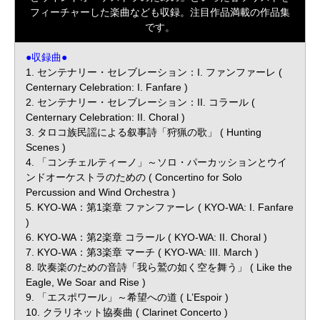
フィーチャーした楽曲なども収録。注目作品満載の作品集
です。
●収録曲●
1. センテナリー・セレブレーション：I. ファンファーレ (
Centernary Celebration: I. Fanfare )
2. センテナリー・セレブレーション：II. コラール (
Centernary Celebration: II. Choral )
3. タロコ族民謡による叙事詩「狩猟の歌」 ( Hunting
Scenes )
4. 「コンチェルティーノ」～ソロ・パーカッションとウイ
ンドオーケストラのための ( Concertino for Solo
Percussion and Wind Orchestra )
5. KYO-WA：第1楽章 ファンファーレ ( KYO-WA: I. Fanfare
)
6. KYO-WA：第2楽章 コラール ( KYO-WA: II. Choral )
7. KYO-WA：第3楽章 マーチ ( KYO-WA: III. March )
8. 吹奏楽のための音詩「我ら鷲の如く空を舞う」 ( Like the
Eagle, We Soar and Rise )
9. 「エスポワール」～希望への道 ( L’Espoir )
10. クラリネット協奏曲 ( Clarinet Concerto )