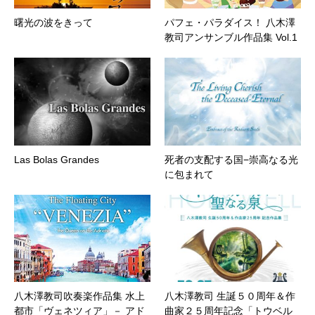
曙光の波をきって
パフェ・パラダイス！ 八木澤
教司アンサンブル作品集 Vol.1
Las Bolas Grandes
死者の支配する国−崇高なる光
に包まれて
八木澤教司吹奏楽作品集 水上
八木澤教司 生誕５０周年＆作
都市「ヴェネツィア」－ アド
曲家２５周年記念「トウベル