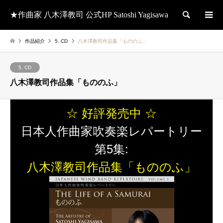
★作曲家 八木澤教司 公式HP Satoshi Yagisawa
検索
作品紹介
5. CD
八木澤教司作品集「もののふ」
5. CD
八木澤教司作品集「もののふ」
☆ 好評発売中 ☆
日本人作曲家吹奏楽レパートリー
第5集:
八木澤教司作品集「もののふ」