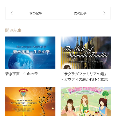
関連記事
碧き宇宙―生命の雫
「サグラダファミリアの鐘」
－ガウディの継がれゆく意志