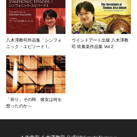
八木澤教司作品集「シンフォ
ウインドアート出版 八木澤教
ニック・エピソード I」
司 吹奏楽作品集 Vol.2
「祈り」その時、彼女は何を
想ったのか～