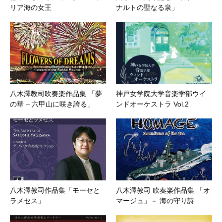
リア海の女王
ナルトの聖なる泉」
八木澤教司吹奏楽作品集 「夢
神戸女学院大学音楽学部ウイ
の華 – 六甲山に咲き誇る」
ンドオーケストラ Vol.2
八木澤教司作品集「モーセと
八木澤教司 吹奏楽作品集 「オ
ラメセス」
マージュ」－ 海の守り詩