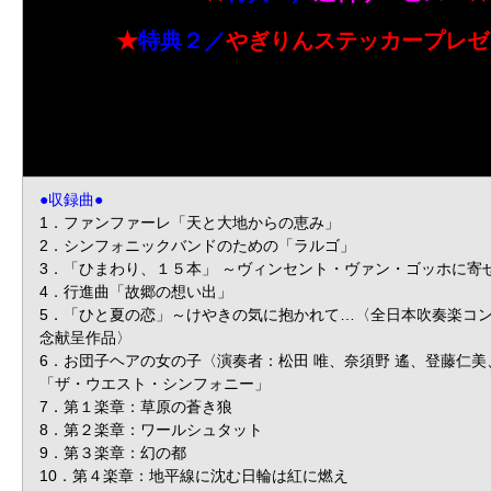
★
特典２／
やぎりんステッカープレゼ
●収録曲●
1．ファンファーレ「天と大地からの恵み」
2．シンフォニックバンドのための「ラルゴ」
3．「ひまわり、１５本」 ～ヴィンセント・ヴァン・ゴッホに寄
4．行進曲「故郷の想い出」
5．「ひと夏の恋」～けやきの気に抱かれて…〈全日本吹奏楽コ
念献呈作品〉
6．お団子ヘアの女の子〈演奏者：松田 唯、奈須野 遙、登藤仁
「ザ・ウエスト・シンフォニー」
7．第１楽章：草原の蒼き狼
8．第２楽章：ワールシュタット
9．第３楽章：幻の都
10．第４楽章：地平線に沈む日輪は紅に燃え