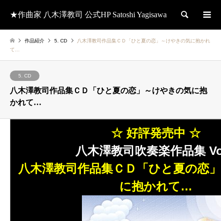
★作曲家 八木澤教司 公式HP Satoshi Yagisawa
検索
作品紹介
5. CD
八木澤教司作品集ＣＤ「ひと夏の恋」～けやきの気に抱かれ
て…
5. CD
八木澤教司作品集ＣＤ「ひと夏の恋」～けやきの気に抱
かれて…
☆ 好評発売中 ☆
八木澤教司吹奏楽作品集 Vol
八木澤教司作品集ＣＤ「ひと夏の恋
に抱かれて…