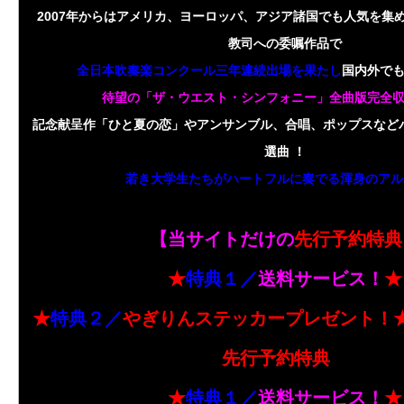
2007年からはアメリカ、ヨーロッパ、アジア諸国でも人気を集
教司への委嘱作品で
全日本吹奏楽コンクール三年連続出場を果たし
国内外で
待望の「ザ・ウエスト・シンフォニー」全曲版完全
記念献呈作「ひと夏の恋」やアンサンブル、合唱、ポップスなど
選曲 ！
若き大学生たちがハートフルに奏でる渾身のアル
【当サイトだけの
先行予約特典
★
特典１／
送料サービス！
★
★
特典２／
やぎりんステッカープレゼント！
先行予約特典
】
★
特典１／
送料サービス！
★