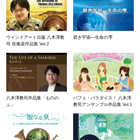
ウインドアート出版 八木澤教
碧き宇宙―生命の雫
司 吹奏楽作品集 Vol.2
八木澤教司作品集「ものの
パフェ・パラダイス！ 八木澤
ふ」
教司アンサンブル作品集 Vol.1