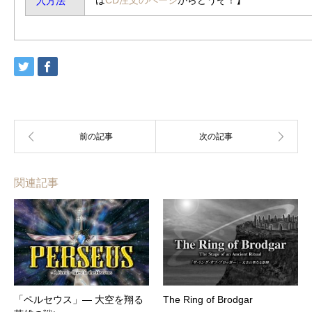
は
CD注文のページ
からどうぞ！】
入方法
関連記事
「ペルセウス」― 大空を翔る
The Ring of Brodgar