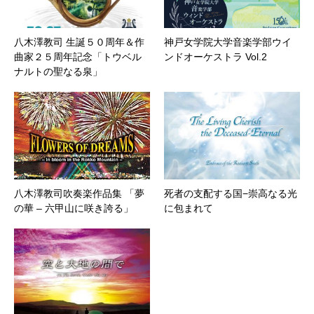
八木澤教司 生誕５０周年＆作
神戸女学院大学音楽学部ウイ
曲家２５周年記念「トウベル
ンドオーケストラ Vol.2
ナルトの聖なる泉」
八木澤教司吹奏楽作品集 「夢
死者の支配する国−崇高なる光
の華 – 六甲山に咲き誇る」
に包まれて