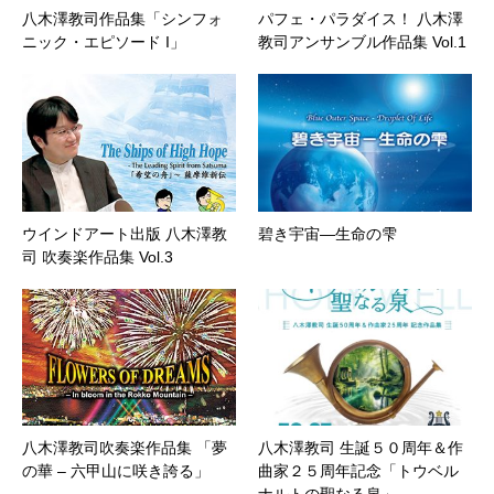
八木澤教司作品集「シンフォ
パフェ・パラダイス！ 八木澤
ニック・エピソード I」
教司アンサンブル作品集 Vol.1
ウインドアート出版 八木澤教
碧き宇宙―生命の雫
司 吹奏楽作品集 Vol.3
八木澤教司吹奏楽作品集 「夢
八木澤教司 生誕５０周年＆作
の華 – 六甲山に咲き誇る」
曲家２５周年記念「トウベル