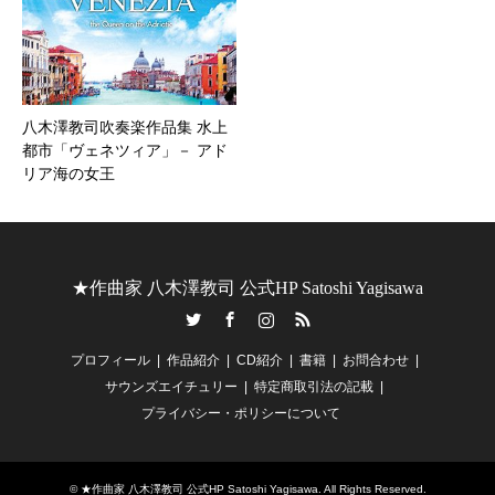
八木澤教司吹奏楽作品集 水上
都市「ヴェネツィア」－ アド
リア海の女王
★作曲家 八木澤教司 公式HP Satoshi Yagisawa
Twitter
Facebook
Instagram
RSS
プロフィール
作品紹介
CD紹介
書籍
お問合わせ
サウンズエイチュリー
特定商取引法の記載
プライバシー・ポリシーについて
©
★作曲家 八木澤教司 公式HP Satoshi Yagisawa
. All Rights Reserved.