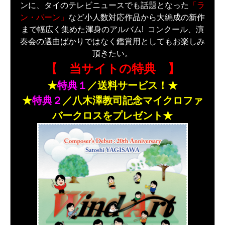
ンに、タイのテレビニュースでも話題となった
「ラ
ン・パーン」
など小人数対応作品から大編成の新作
まで幅広く集めた渾身のアルバム! コンクール、演
奏会の選曲ばかりではなく鑑賞用としてもお楽しみ
頂きたい。
【
当サイトの
特典
】
★
特典１
／
送料サービス！
★
★
特典２
／八木澤教司記念マイクロファ
バークロスをプレゼント
★