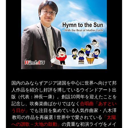
国内のみならずアジア諸国を中心に世界へ向けて邦
人作品を紹介し好評を博しているウインドアート出
版（代表：神長一康）。創設10周年を迎えたことを
記念し、吹奏楽曲ばかりではなく
合唱曲「あすとい
う日が」
でも注目を集めている人気作曲家・八木澤
教司の作品を再厳選 ! 世界中で愛されている
「太陽
への讃歌－大地の鼓動」
の貴重な初演ライヴをメイ