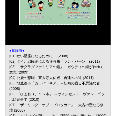
●収録曲●
[01] 眩い星座になるために… (2008)
[02] タイ北部民謡による狂詩曲「ラン・パーン」(2011)
[03] 「サグラダファミリアの鐘」－ガウディの継がれゆく
意志 (2009)
[04] 公慶の悲願－東大寺大仏殿、再建への道 (2011)
[05] 地底都市「カッパドキア」－妖精の宿る不思議な岩
(2005)
[06] 「ひまわり、１５本」 ～ヴィンセント・ヴァン・ゴッ
ホに寄せて (2010)
[07] 「ザ・リング・オブ・ブロッガー」－太古の聖なる祭
壇 (2006)
[08] 「ヘリングの朝」 ～ そして暗闇は光に満ちた… (2009)