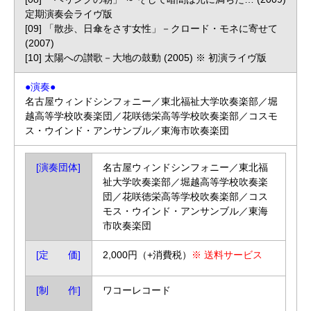
定期演奏会ライヴ版
[09] 「散歩、日傘をさす女性」－クロード・モネに寄せて
(2007)
[10] 太陽への讃歌－大地の鼓動 (2005) ※ 初演ライヴ版
●演奏●
名古屋ウィンドシンフォニー／東北福祉大学吹奏楽部／堀
越高等学校吹奏楽団／花咲徳栄高等学校吹奏楽部／コスモ
ス・ウインド・アンサンブル／東海市吹奏楽団
[演奏団体]
名古屋ウィンドシンフォニー／東北福
祉大学吹奏楽部／堀越高等学校吹奏楽
団／花咲徳栄高等学校吹奏楽部／コス
モス・ウインド・アンサンブル／東海
市吹奏楽団
[定 価]
2,000円（+消費税）
※ 送料サービス
[制 作]
ワコーレコード