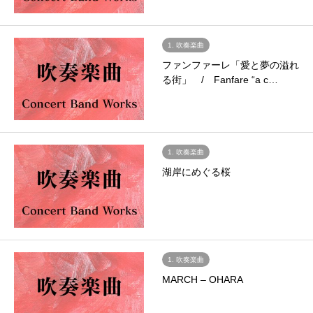
1. 吹奏楽曲
ファンファーレ「愛と夢の溢れ
る街」 / Fanfare “a c…
1. 吹奏楽曲
湖岸にめぐる桜
1. 吹奏楽曲
MARCH – OHARA