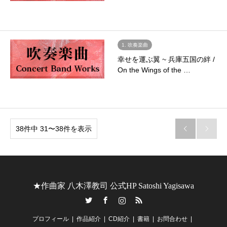
1. 吹奏楽曲
幸せを運ぶ翼 ~ 兵庫五国の絆 /
On the Wings of the …
38件中 31〜38件を表示


★作曲家 八木澤教司 公式HP Satoshi Yagisawa
Twitter
Facebook
Instagram
RSS
プロフィール
作品紹介
CD紹介
書籍
お問合わせ