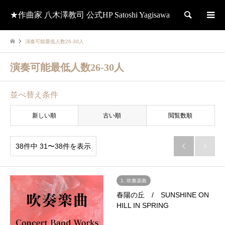
★作曲家 八木澤教司 公式HP Satoshi Yagisawa
検索
演奏可能最低人数26-30人
演奏可能最低人数26-30人
並べ替え条件
新しい順
古い順
閲覧数順
38件中 31〜38件を表示


1. 吹奏楽曲
春陽の丘 / SUNSHINE ON
HILL IN SPRING