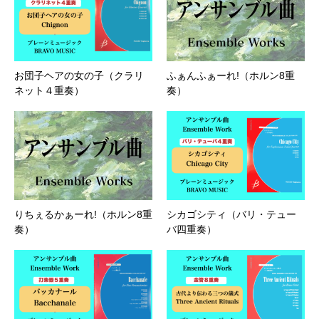
お団子ヘアの女の子（クラリ
ふぁんふぁーれ!（ホルン8重
ネット４重奏）
奏）
りちぇるかぁーれ!（ホルン8重
シカゴシティ（バリ・テュー
奏）
バ四重奏）