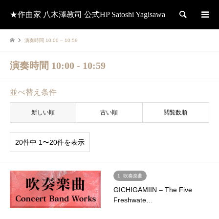
★作曲家 八木澤教司 公式HP Satoshi Yagisawa
検索
演奏時間 10:00 – 10:59
演奏時間 10:00 - 10:59
並べ替え条件
新しい順
古い順
閲覧数順
20件中 1〜20件を表示
1. 吹奏楽曲
GICHIGAMIIN – The Five
Freshwate…