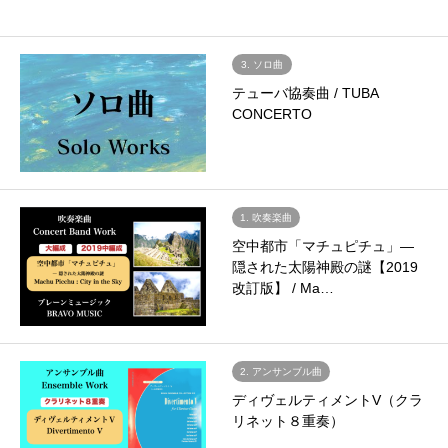
3. ソロ曲
テューバ協奏曲 / TUBA
CONCERTO
1. 吹奏楽曲
空中都市「マチュピチュ」―
隠された太陽神殿の謎【2019
改訂版】 / Ma…
2. アンサンブル曲
ディヴェルティメントV（クラ
リネット８重奏）