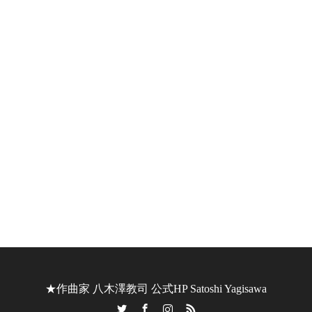
空中都市「マチュピチュ」―
隠された太陽神殿の謎 /
Machu Picch…
1. 吹奏楽曲
トランペット協奏曲 /
Trumpet concerto
★作曲家 八木澤教司 公式HP Satoshi Yagisawa
Twitter
Facebook
Instagram
RSS