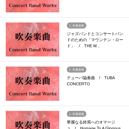
1. 吹奏楽曲
ジャズバンドとコンサートバン
ドのための「マウンテン・ロー
ド」 / THE M…
1. 吹奏楽曲
テューバ協奏曲 / TUBA
CONCERTO
1. 吹奏楽曲
華麗なる終焉へのオマージ
ュ / Homage To A Glorious