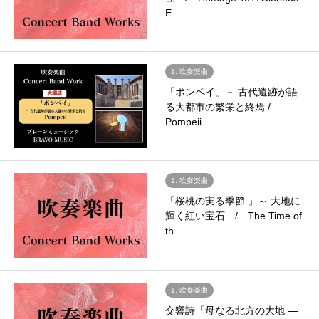
E…
1. 吹奏楽曲
「ポンペイ」－ 古代遺跡が語
る大都市の繁栄と終焉 /
Pompeii
1. 吹奏楽曲
「桜桃の実る季節 」～ 大地に
輝く紅い宝石 / The Time of
th…
1. 吹奏楽曲
交響詩「母なる北方の大地 ―