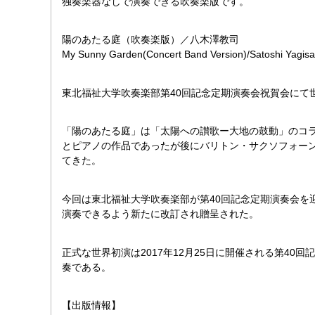
独奏楽器なしで演奏できる吹奏楽版です。
陽のあたる庭（吹奏楽版）／八木澤教司
My Sunny Garden(Concert Band Version)/Satoshi Yagis
東北福祉大学吹奏楽部第40回記念定期演奏会祝賀会にて
「陽のあたる庭」は「太陽への讃歌ー大地の鼓動」のコ
とピアノの作品であったが後にバリトン・サクソフォー
てきた。
今回は東北福祉大学吹奏楽部が第40回記念定期演奏会を
演奏できるよう新たに改訂され贈呈された。
正式な世界初演は2017年12月25日に開催される第4
奏である。
【出版情報】