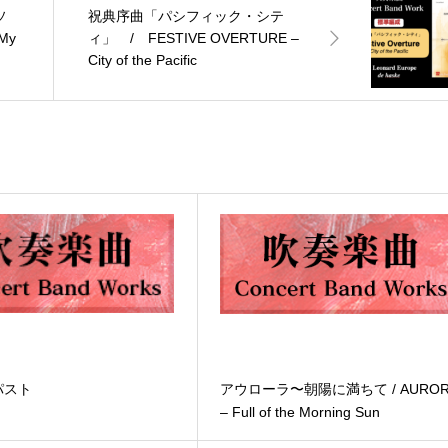
ソ
祝典序曲「パシフィック・シテ
My
ィ」 / FESTIVE OVERTURE –
City of the Pacific
パスト
アウローラ〜朝陽に満ちて / AUROR
– Full of the Morning Sun