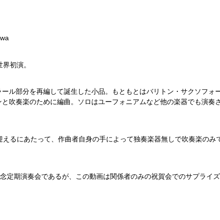
awa
世界初演。
ラール部分を再編して誕生した小品。もともとはバリトン・サクソフォ
ンと吹奏楽のために編曲。ソロはユーフォニアムなど他の楽器でも演奏
迎えるにあたって、作曲者自身の手によって独奏楽器無しで吹奏楽のみ
0回記念定期演奏会であるが、この動画は関係者のみの祝賀会でのサプライ