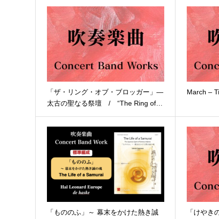
「ザ・リング・オブ・ブロッガー」―
March – T
太古の聖なる祭壇 / “The Ring of…
「もののふ」～ 幕末をかけた熱き誠
「けやき