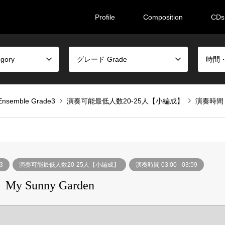
Profile
Composition
CDs
gory
グレード Grade
時間・人
emble Grade3
演奏可能最低人数20-25人【小編成】
演奏時間 03
3
演奏可能最低人数20-25人【小編成】
演奏時間 03:00 - 03:59
unny Garden