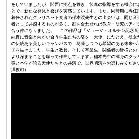
をしていましたが、関西に拠点を置き、後進の指導をする機会に
とで、新たな発見と喜びを実感しています。また、同時期に専任
着任されたクラリネット奏者の稲本渡先生との出会いは、同じ音
者として共感するものが多く、顔を合わせれば教育・研究のアイ
合う仲になりました。 この作品は「ジョージ・オルチン記念音
純真に音楽と向かい合う学生たちの姿を「天使」にたとえ、彼女
の伝統ある美しいキャンパスで、葛藤しつつも希望のある未来へ
子を描きました。学生と教員、そして卒業生、関係者の皆様との
より深まることを願って作曲しています。稲本先生の渾身のクラ
奏と本学が誇る天使たちとの共演で、世界初演をお楽しみくださ
澤教司）