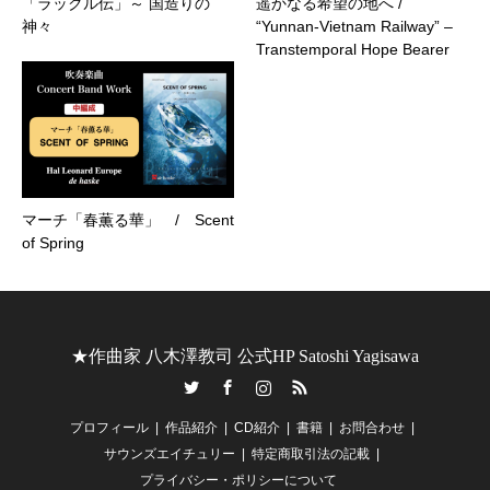
「ラックル伝」～ 国造りの
遥かなる希望の地へ /
神々
“Yunnan-Vietnam Railway” –
Transtemporal Hope Bearer
マーチ「春薫る華」 / Scent
of Spring
★作曲家 八木澤教司 公式HP Satoshi Yagisawa
Twitter
Facebook
Instagram
RSS
プロフィール
作品紹介
CD紹介
書籍
お問合わせ
サウンズエイチュリー
特定商取引法の記載
プライバシー・ポリシーについて