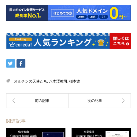
オルチンの天使たち
,
八木澤教司
,
稲本渡
関連記事