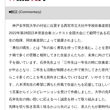
■解説 (Commentary)
神戸女学院大学の付近に位置する西宮市立大社中学校吹奏楽部
2022年第28回日本管楽合奏コンテスト全国大会にて顧問である
生の指揮、同吹奏楽部によって披露されました。
「勇往の嚆矢」とは〝矢の如く勇気を持って突き進む〟ことを意
ナ禍で多くの苦難と相対してきた生徒さんたちが、未来に向けて
子を描いています。石井先生より「三年生は一年生の時に吹奏楽
が中止となり、二年生も活動が制限された中で努力してきた世代
らこそ多くのことを考え前向きに進んでいけるはず、いやそうで
す。八木澤先生の希望に満ちた作風で生徒たちを応援してほしい
う言葉からインスピレーションを受けて作曲しました。大学の先
石井先生の熱い想いに応えるべく誠意を持って取り組みました。
先陣を切り拓き音高く唸るかぶら矢のように、若人たちが新時代