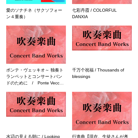
愛のソナチネ（サクソフォー
七彩丹霞 / COLORFUL
ン４重奏）
DANXIA
ポンテ・ヴェッキオ～ 独奏ト
千万个祝福 / Thousands of
ランペットとコンサートバン
blessings
ドのために / Ponte Vecc…
水辺の見える朝に / Looking
行進曲【現在、生徒さんが考