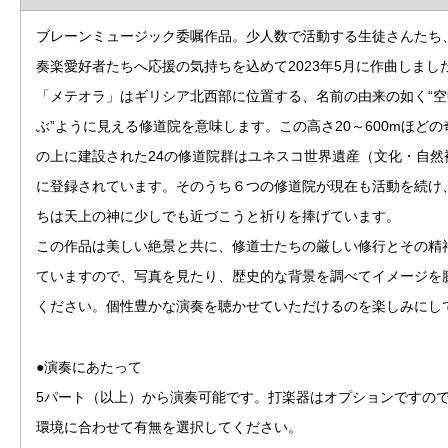
ブレーンミュージック委嘱作品。少人数で活動する生徒さんたち
奏楽愛好者たちへ応援の気持ちを込めて2023年5月に作曲しまし
「メテオラ」はギリシア北西部に位置する、名前の由来の如く“
ぶ”ように見える修道院を意味します。この高さ20～600mほど
の上に建設された24の修道院群はユネスコ世界遺産（文化・自然
に登録されています。そのうち６つの修道院が現在も活動を続け
ちは天上の神に少しでも近づこうと祈りを捧げています。
この作品は美しい絶景と共に、修道士たちの厳しい修行とその精
ていますので、写真を見たり、歴史的な背景を調べてイメージを
ください。個性豊かな演奏を聴かせていただけるのを楽しみにし
●演奏にあたって
5パート（以上）から演奏可能です。打楽器はオプションですの
環境に合わせて有無を選択してください。