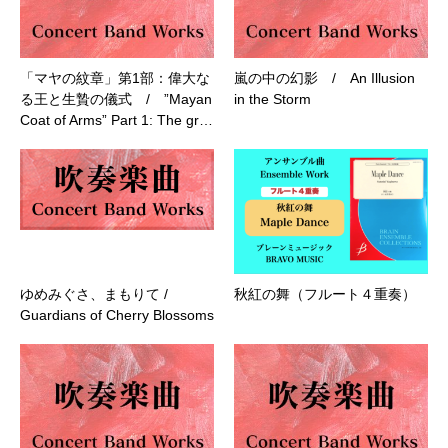
「マヤの紋章」第1部：偉大な
嵐の中の幻影 / An Illusion
る王と生贄の儀式 / ”Mayan
in the Storm
Coat of Arms” Part 1: The gr…
ゆめみぐさ、まもりて /
秋紅の舞（フルート４重奏）
Guardians of Cherry Blossoms