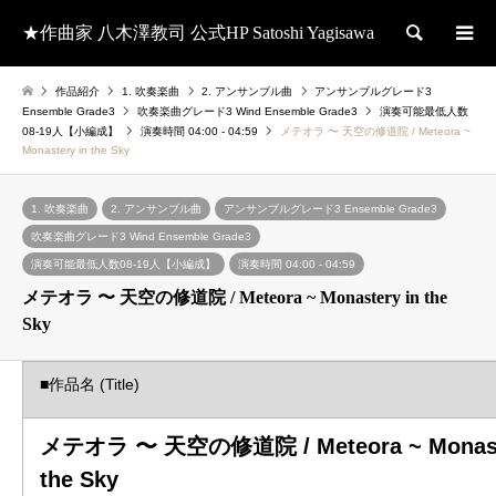
★作曲家 八木澤教司 公式HP Satoshi Yagisawa
検索
作品紹介
1. 吹奏楽曲
2. アンサンブル曲
アンサンブルグレード3
Ensemble Grade3
吹奏楽曲グレード3 Wind Ensemble Grade3
演奏可能最低人数
08-19人【小編成】
演奏時間 04:00 - 04:59
メテオラ 〜 天空の修道院 / Meteora ~
Monastery in the Sky
1. 吹奏楽曲
2. アンサンブル曲
アンサンブルグレード3 Ensemble Grade3
吹奏楽曲グレード3 Wind Ensemble Grade3
演奏可能最低人数08-19人【小編成】
演奏時間 04:00 - 04:59
メテオラ 〜 天空の修道院 / Meteora ~ Monastery in the
Sky
■作品名 (Title)
メテオラ 〜 天空の修道院 / Meteora ~ Monast
the Sky