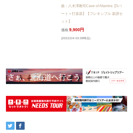
曲：八木澤教司Cave of Altamira【5パ
ート＋打楽器】【フレキシブル 楽譜セ
ット】
9,900円
価格:
(2022/2/4 03:39時点)