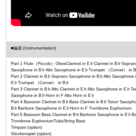
■編成 (Instrumentation)
Part 1 Flute（Piccolo）OboeClarinet in E♭Clarinet in B♭Sopran
Saxophone in B♭Alto Saxophone in E♭Trumpet （Cornet） in 
Part 2 Clarinet in B♭Soprano Saxophone in B♭Alto Saxophone 
E♭Trumpet （Cornet） in B♭
Part 3 Clarinet in B♭Alto Clarinet in E♭Alto Saxophone in E♭Te
Saxophone in B♭Horn in F Alto Horn in E♭
Part 4 Bassoon Clarinet in B♭Bass Clarinet in B♭Tenor Saxopho
B♭Baritone Saxophone in E♭Horn in F Trombone Euphonium
Part 5 Bassoon Bass Clarinet in B♭Baritone Saxophone in E♭B
Trombone EuphoniumTubaString Bass
Timpani (option)
Glockenspiel (option)