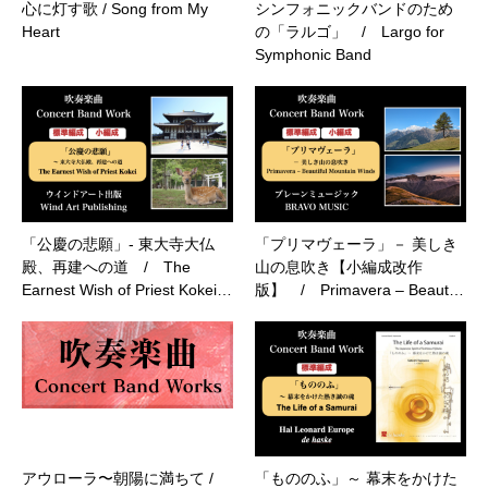
心に灯す歌 / Song from My
シンフォニックバンドのため
Heart
の「ラルゴ」 / Largo for
Symphonic Band
「公慶の悲願」- 東大寺大仏
「プリマヴェーラ」－ 美しき
殿、再建への道 / The
山の息吹き【小編成改作
Earnest Wish of Priest Kokei…
版】 / Primavera – Beaut…
アウローラ〜朝陽に満ちて /
「もののふ」～ 幕末をかけた