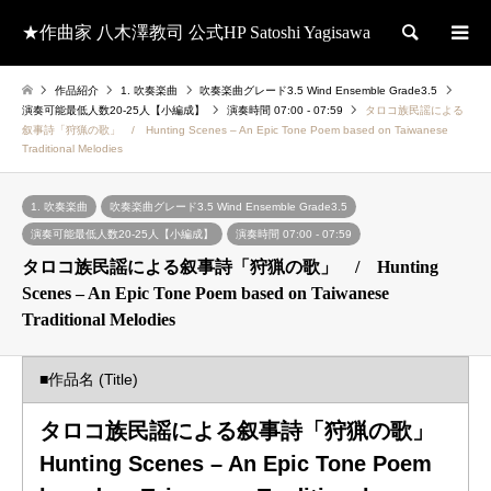
★作曲家 八木澤教司 公式HP Satoshi Yagisawa
検索
作品紹介
1. 吹奏楽曲
吹奏楽曲グレード3.5 Wind Ensemble Grade3.5
演奏可能最低人数20-25人【小編成】
演奏時間 07:00 - 07:59
タロコ族民謡による
叙事詩「狩猟の歌」 / Hunting Scenes – An Epic Tone Poem based on Taiwanese
Traditional Melodies
1. 吹奏楽曲
吹奏楽曲グレード3.5 Wind Ensemble Grade3.5
演奏可能最低人数20-25人【小編成】
演奏時間 07:00 - 07:59
タロコ族民謡による叙事詩「狩猟の歌」 / Hunting
Scenes – An Epic Tone Poem based on Taiwanese
Traditional Melodies
■作品名 (Title)
タロコ族民謡による叙事詩「狩猟の歌」
Hunting Scenes – An Epic Tone Poem