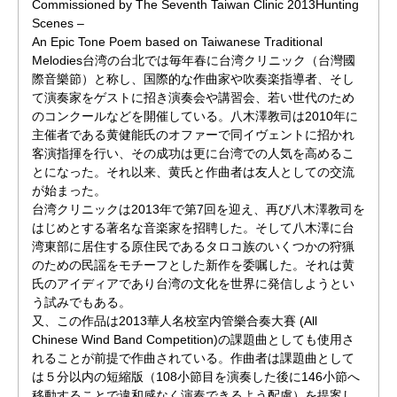
Commissioned by The Seventh Taiwan Clinic 2013Hunting
Scenes –
An Epic Tone Poem based on Taiwanese Traditional
Melodies台湾の台北では毎年春に台湾クリニック（台灣國
際音樂節）と称し、国際的な作曲家や吹奏楽指導者、そし
て演奏家をゲストに招き演奏会や講習会、若い世代のため
のコンクールなどを開催している。八木澤教司は2010年に
主催者である黄健能氏のオファーで同イヴェントに招かれ
客演指揮を行い、その成功は更に台湾での人気を高めるこ
とになった。それ以来、黄氏と作曲者は友人としての交流
が始まった。
台湾クリニックは2013年で第7回を迎え、再び八木澤教司を
はじめとする著名な音楽家を招聘した。そして八木澤に台
湾東部に居住する原住民であるタロコ族のいくつかの狩猟
のための民謡をモチーフとした新作を委嘱した。それは黄
氏のアイディアであり台湾の文化を世界に発信しようとい
う試みでもある。
又、この作品は2013華人名校室内管樂合奏大賽 (All
Chinese Wind Band Competition)の課題曲としても使用さ
れることが前提で作曲されている。作曲者は課題曲として
は５分以内の短縮版（108小節目を演奏した後に146小節へ
移動することで違和感なく演奏できるよう配慮）を提案し