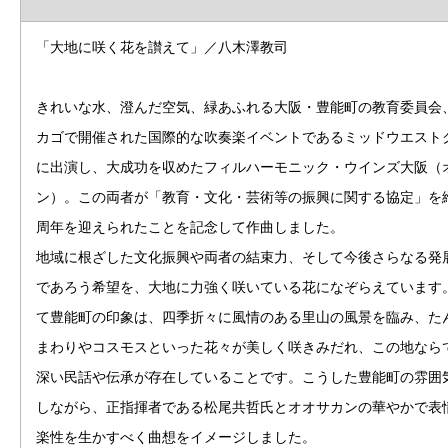
「大地に咲く花を讃えて」／八木澤教司
きれいな水、澄んだ空気、緑あふれる大阪・豊能町の教育委員会
カゴで開催された国際的な吹奏楽イベントであるミッドウエスト
に出演し、大成功を収めたフィルハーモニック・ウインズ大阪（
ン）。この両者が「教育・文化・芸術等の振興に関する協定」を締
周年を迎えられたことを記念して作曲しました。
地域に根ざした文化振興や両者の結束力、そして今後さらなる発
であろう希望を、大地に力強く咲いている花になぞらえています
て豊能町の印象は、四季折々に風情のある里山の風景を臨み、た
まわりやコスモスといった花々が美しく咲きみだれ、この地なら
深い民話や伝承が存在していることです。こうした豊能町の雰囲
しながら、正指揮者である松尾共哲氏とオオサカンの華やかで表
楽性を生かすべく曲想をイメージしました。