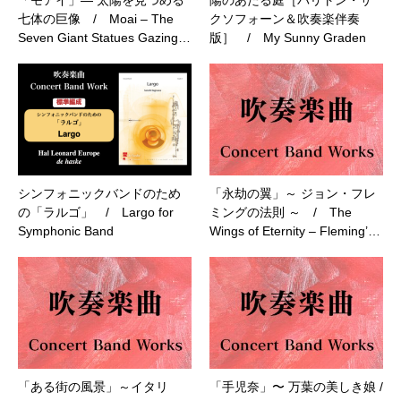
「モアイ」― 太陽を見つめる
陽のあたる庭［バリトン・サ
七体の巨像 / Moai – The
クソフォーン＆吹奏楽伴奏
Seven Giant Statues Gazing…
版］ / My Sunny Graden
シンフォニックバンドのため
「永劫の翼」～ ジョン・フレ
の「ラルゴ」 / Largo for
ミングの法則 ～ / The
Symphonic Band
Wings of Eternity – Fleming’…
「ある街の風景」～イタリ
「手児奈」〜 万葉の美しき娘 /