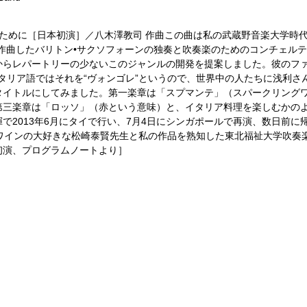
ために［日本初演］／八木澤教司 作曲この曲は私の武蔵野音楽大学時
作曲したバリトン•サクソフォーンの独奏と吹奏楽のためのコンチェル
からレパートリーの少ないこのジャンルの開発を提案しました。彼のフ
イタリア語ではそれを“ヴォンゴレ”というので、世界中の人たちに浅利さ
タイトルにしてみました。第一楽章は「スプマンテ」（スパークリング
第三楽章は「ロッソ」（赤という意味）と、イタリア料理を楽しむかの
2013年6月にタイで行い、7月4日にシンガポールで再演、数日前に
ワインの大好きな松崎泰賢先生と私の作品を熟知した東北福祉大学吹奏
初演、プログラムノートより］