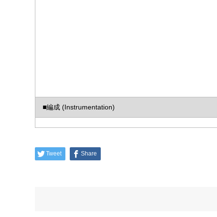
■編成 (Instrumentation)
Tweet
Share