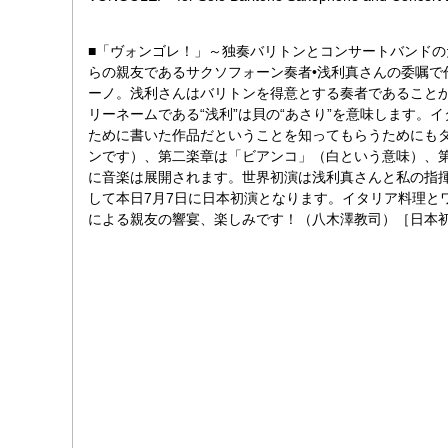
■「ヴォンゴレ！」～独奏バリトンとコンサートバンドの
らの親友であるサクソフォーン奏者•浅利真さんの委嘱で
ーノ。浅利さんはバリトンを得意とする奏者であること
リーネームである“浅利”は貝の“あさり”を意味します。
ために書いた作品だということを知ってもらうためにも
ンです）、第二楽章は「ビアンコ」（白という意味）、
に音楽は展開されます。世界初演は浅利真さんと私の指揮で
して本日7月7日に日本初演となります。イタリア料理と
による親友の響宴、楽しみです！（八木澤教司）［日本