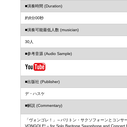
■演奏時間 (Duration)
約8分00秒
■演奏可能最低人数 (musician)
30人
■参考音源 (Audio Sample)
■出版社 (Publisher)
デ・ハスケ
■解説 (Commentary)
「ヴォンゴレ！」～バリトン・サクソフォーンとコンサ
VONGOLE! – for Solo Baritone Saxophone and Concert