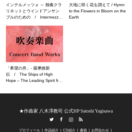
インテルメッツォ ～ 独奏クラ
大地に咲く花を讃えて / Hymn
リネットとウインドアンサン
to the Flowers in Bloom on the
ブルのための / Intermezz…
Earth
「希望の舟」- 薩摩維新
伝 / The Ships of High
Hope – The Leading Spirit fr…
★作曲家 八木澤教司 公式HP Satoshi Yagisawa
Twitter
Facebook
Instagram
RSS
プロフィール
作品紹介
CD紹介
書籍
お問合わせ