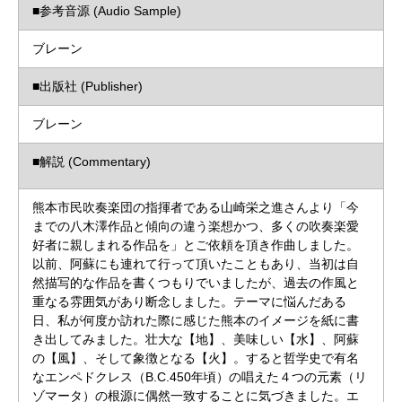
■参考音源 (Audio Sample)
ブレーン
■出版社 (Publisher)
ブレーン
■解説 (Commentary)
熊本市民吹奏楽団の指揮者である山崎栄之進さんより「今
までの八木澤作品と傾向の違う楽想かつ、多くの吹奏楽愛
好者に親しまれる作品を」とご依頼を頂き作曲しました。
以前、阿蘇にも連れて行って頂いたこともあり、当初は自
然描写的な作品を書くつもりでいましたが、過去の作風と
重なる雰囲気があり断念しました。テーマに悩んだある
日、私が何度か訪れた際に感じた熊本のイメージを紙に書
き出してみました。壮大な【地】、美味しい【水】、阿蘇
の【風】、そして象徴となる【火】。すると哲学史で有名
なエンペドクレス（B.C.450年頃）の唱えた４つの元素（リ
ゾマータ）の根源に偶然一致することに気づきました。エ