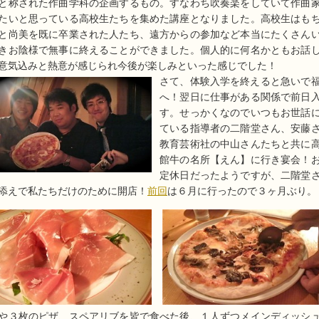
と称された作曲学科の企画するもの。すなわち吹奏楽をしていて作曲
たいと思っている高校生たちを集めた講座となりました。高校生はも
と尚美を既に卒業された人たち、遠方からの参加など本当にたくさん
きお陰様で無事に終えることができました。個人的に何名かともお話
意気込みと熱意が感じられ今後が楽しみといった感じでした！
さて、体験入学を終えると急いで
へ！翌日に仕事がある関係で前日
す。せっかくなのでいつもお世話
ている指導者の二階堂さん、安藤
教育芸術社の中山さんたちと共に
館牛の名所【えん】に行き宴会！
定休日だったようですが、二階堂
添えで私たちだけのために開店！
前回
は６月に行ったので３ヶ月ぶり。
や３枚のピザ、スペアリブを皆で食べた後、１人ずつメインディッシ