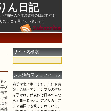
りん日記
、作曲家の八木澤教司の日記です！
じたことを書いていきます！
サイト内検索
八木澤教司プロフィール
えると
岩手県北上市生まれ。主に吹奏
と再び
楽・合唱・アンサンブルの作品
で来て
を手がけ、代表作は日本のみな
車で仙
らずヨーロッパ、アメリカ、ア
出場を
ジア諸国でも親しまれている。
奏楽部