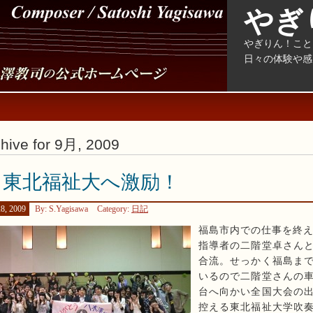
やぎ
やぎりん！こと
日々の体験や感
hive for 9月, 2009
 東北福祉大へ激励！
8, 2009
By: S.Yagisawa
Category:
日記
福島市内での仕事を終
指導者の二階堂卓さん
合流。せっかく福島ま
いるので二階堂さんの
台へ向かい全国大会の
控える東北福祉大学吹