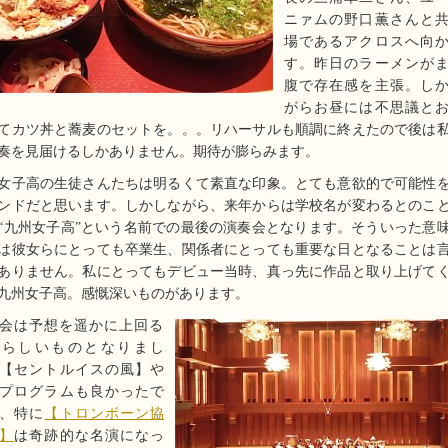
ニァムの野口薫さんと
場であるアクロスへ向
す。昨日のラーメンが
腹で存在感を主張。し
がらお昼には不思議と
てカツ丼と蕎麦のセットを。。。リハーサルも順調に終えたので後は
奏を見届けるしかありません。期待が膨らみます。
女子高の生徒さんたちは明るくて素直な印象。とても意欲的で可能性
ンドだと思います。しかしながら、来年からは学校名が変わるとのこ
“九州女子高”という名前での最後の演奏会となります。そういった意
は彼女らにとっても卒業生、関係者にとっても重要な日となることは
ありません。私にとってもデビュー当時、真っ先に作品と取り上げて
九州女子高。感慨深いものがあります。
会は予想を遥かに上回る
晴らしいものとなりまし
【セントルイスの風】や
プログラムも良かったで
、特に
【トロンボーン協
】
は奇跡的な名演になっ