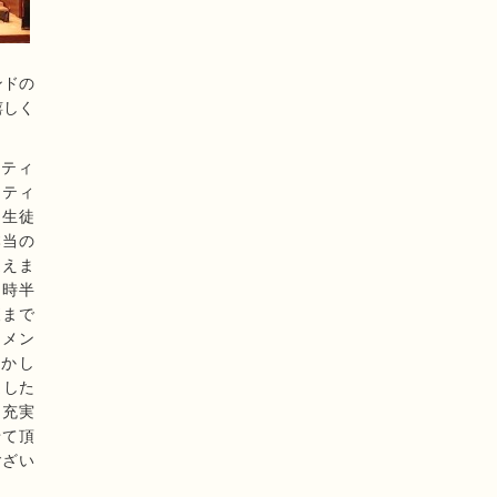
ンドの
嬉しく
ーティ
ーティ
、生徒
本当の
迎えま
１時半
夜まで
ーメン
かし
ました
に充実
せて頂
ござい