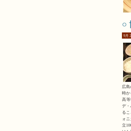
○
9月 2
広島
時か
高等
デ・
るこ
ォニ
立1