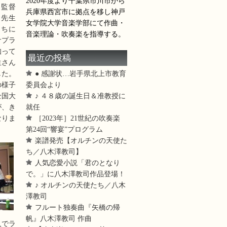
2020年度より千葉県市川市から
楽監督
兵庫県西宮市に拠点を移し神戸
賢先生
女学院大学音楽学部にて作曲・
たちに
音楽理論・吹奏楽を指導する。
サプラ
知って
最近の投稿
生さん
● 感謝状…岩手県北上市教育
した。
委員会より
の様子
♪ ４８歳の誕生日＆准教授に
全国大
就任
が、き
［2023年］21世紀の吹奏楽
なりま
第24回“響宴”プログラム
楽譜発売【オルチンの天使た
ち／八木澤教司】
人気恋愛小説「君のとなり
で。」に八木澤教司作品登場！
♪ オルチンの天使たち／八木
澤教司
フルート独奏曲『矢橋の帰
帆』八木澤教司 作曲
人でラ