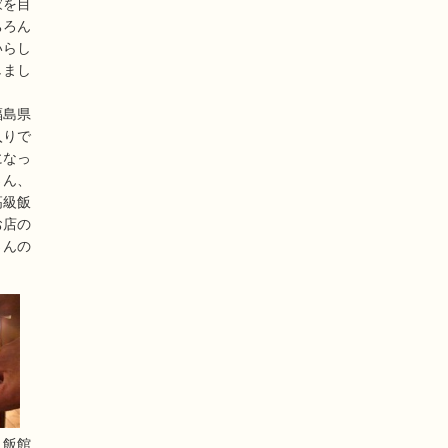
家を目
ちろん
いらし
しまし
福島県
入りで
になっ
さん、
高級飯
お店の
さんの
ュ飯館