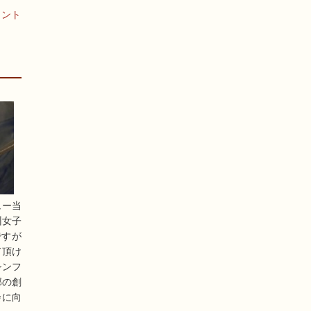
メント
ュー当
州女子
ですが
て頂け
シンフ
部の創
会に向