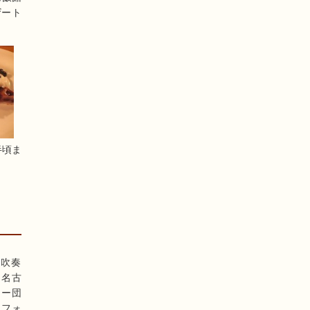
ザート
半頃ま
校吹奏
。名古
ニー団
ーフォ