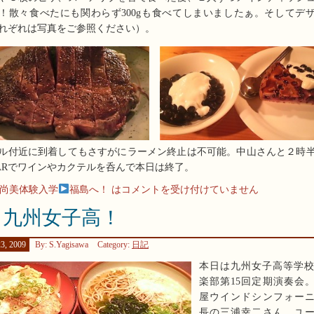
！散々食べたにも関わらず300gも食べてしまいましたぁ。そしてデ
れぞれは写真をご参照ください）。
ル付近に到着してもさすがにラーメン終止は不可能。中山さんと２時
ARでワインやカクテルを呑んで本日は終了。
 尚美体験入学
福島へ！ は
コメントを受け付けていません
 九州女子高！
3, 2009
By: S.Yagisawa
Category:
日記
本日は九州女子高等学
楽部第15回定期演奏会
屋ウインドシンフォー
長の三浦幸二さん、ユ