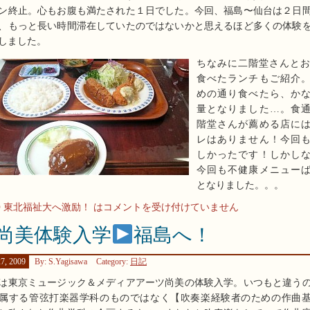
ン終止。心もお腹も満たされた１日でした。今回、福島〜仙台は２日
、もっと長い時間滞在していたのではないかと思えるほど多くの体験
しました。
ちなみに二階堂さんと
食べたランチもご紹介
めの通り食べたら、か
量となりました…。食
階堂さんが薦める店に
レはありません！今回
しかったです！しかし
今回も不健康メニュー
となりました。。。
 東北福祉大へ激励！ は
コメントを受け付けていません
 尚美体験入学
福島へ！
7, 2009
By: S.Yagisawa
Category:
日記
は東京ミュージック＆メディアアーツ尚美の体験入学。いつもと違う
属する管弦打楽器学科のものではなく【吹奏楽経験者のための作曲