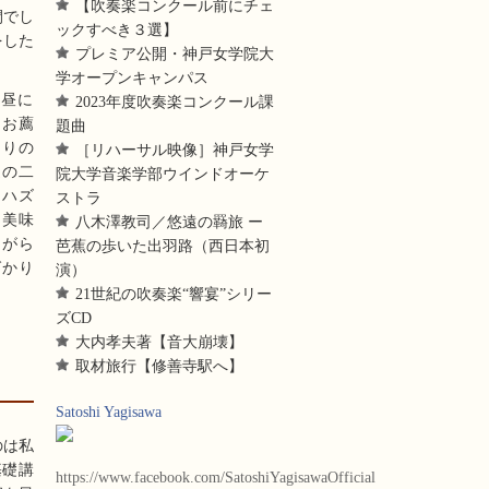
【吹奏楽コンクール前にチェ
間でし
ックすべき３選】
をした
プレミア公開・神戸女学院大
学オープンキャンパス
お昼に
2023年度吹奏楽コンクール課
。お薦
題曲
なりの
［リハーサル映像］神戸女学
通の二
院大学音楽学部ウインドオーケ
はハズ
ストラ
も美味
八木澤教司／悠遠の羇旅 ー
ながら
芭蕉の歩いた出羽路（西日本初
ばかり
演）
21世紀の吹奏楽“響宴”シリー
ズCD
大内孝夫著【音大崩壊】
取材旅行【修善寺駅へ】
Satoshi Yagisawa
のは私
基礎講
https://www.facebook.com/SatoshiYagisawaOfficial