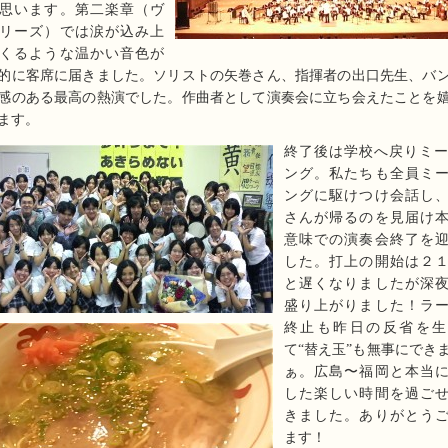
思います。第二楽章（ヴ
リーズ）では涙が込み上
くるような温かい音色が
的に客席に届きました。ソリストの矢巻さん、指揮者の出口先生、バ
感のある最高の熱演でした。作曲者として演奏会に立ち会えたことを
ます。
終了後は学校へ戻りミ
ング。私たちも全員ミ
ングに駆けつけ会話し
さんが帰るのを見届け
意味での演奏会終了を
した。打上の開始は２
と遅くなりましたが深
盛り上がりました！ラ
終止も昨日の反省を生
て“替え玉”も無事にでき
ぁ。広島〜福岡と本当
した楽しい時間を過ご
きました。ありがとう
ます！