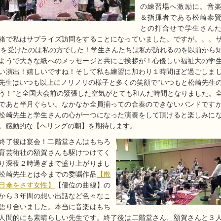
の練習場へ激励に。音
＆指揮者である松崎泰
との打合せで学生さん
緒で私はサプライズ訪問をすることになっていました。ですが。。。
 を受けたのは私の方でした！学生さんたちは私が訪れるのを以前から
ようで大きな紙へのメッセージと共にご挨拶が！心優しい福祉大の学
い演出！嬉しいですね！そして私も練習に加わり１時間ほど過ごしま
先生はいつも以上にノリノリの様子と多くの笑顔で“いつもと松崎先生
う！”と全国大会前の緊張した空気がとても和んだ時間となりました。
であと半月ぐらい。なかなか全員揃っての合奏のできないバンドです
松崎先生と学生さんの心が一つになった演奏をして頂けると楽しみに
。感動的な【ヘリングの朝】を期待します。
終了後は宴会！二階堂さんはもちろ
育芸術社の額賀さんも駆けつけてく
り深夜２時過ぎまで盛り上がりまし
松崎先生とは今までの委嘱作品
【散
日傘をさす女性】
【優位の曲線】の
から３年間の想い出話など色々なこ
語り合いました。本当に音楽はもち
人間的にも素晴らしい先生です。終了後は二階堂さん、額賀さんと３