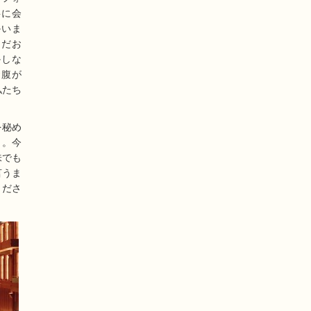
共に会
かいま
まだお
かしな
お腹が
私たち
を秘め
と。今
味でも
言うま
くださ