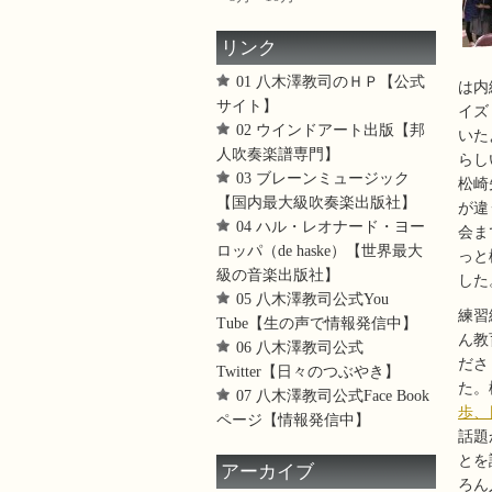
リンク
01 八木澤教司のＨＰ【公式
は内
サイト】
イズ
02 ウインドアート出版【邦
いた
人吹奏楽譜専門】
らし
03 ブレーンミュージック
松崎
【国内最大級吹奏楽出版社】
が違
04 ハル・レオナード・ヨー
会ま
ロッパ（de haske）【世界最大
っと
級の音楽出版社】
した
05 八木澤教司公式You
練習
Tube【生の声で情報発信中】
ん教
06 八木澤教司公式
ださ
Twitter【日々のつぶやき】
た。
07 八木澤教司公式Face Book
歩、
ページ【情報発信中】
話題
とを
アーカイブ
ろん