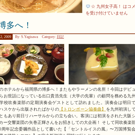
☆ 九州女子高！ は
コ
を受け付けていません
 博多へ！
2, 2009
By: S.Yagisawa
Category:
日記
のホテルから福岡県の博多へ！またもやラーメンの名所！今回はデビ
らお世話になっている出口貴浩先生（大学の先輩）の顧問を務める九
学校吹奏楽部の定期演奏会ゲストとして訪れました。演奏会は明日
ハスケから出版されたばかりの
【トロンボーン協奏曲】
を九州初演し
ともあり前日リハーサルからの立ち会い。客演には初演をされた大阪
カー交響楽団の矢巻正輝さんをお招きしての大企画！ そして同吹奏楽
00周年記念委嘱作品として書いた【「セントルイスの風」〜万国博覧